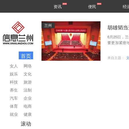
甘肃
兰州
资讯
便民
经
民生
区县
兰州
胡雄韬当
6月25日
要更加紧密
牢记嘱托、
首页
来自主题：
女人
网络
娱乐
文化
科技
旅游
养生
法制
汽车
企业
体育
电商
就业
健康
滚动