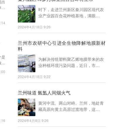
说出
1个
时下，走进兰州新区秦川园区现代农
业产业园百合花种植基地，满眼…
:14
2024年4月18日 9:26
政
兰州市农研中心引进全生物降解地膜新材
料
个是
为解决传统塑料聚乙烯地膜带来的农
放着
业种植环境污染问题，近日，市…
:00
2024年4月18日 9:22
兰州味道 氤氲人间烟火气
黄河中流、两山对峙。兰州，地处青
藏高原向黄土高原过渡地带，这…
:16
2024年4月8日 9:26