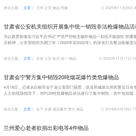
来自主题：
文章
|
兰州
公安
物品
危爆
2020年11月25日 9
甘肃省公安机关组织开展集中统一销毁非法枪爆物品活
为认真贯彻落实习近平总书记“严管严控枪支爆炸物品一刻也不能放忪”的重
示精神，公安部组织为期三年（2020年至2022年）的深化打击整治枪爆违
罪专项行动。 11月17日，由公安部统一指挥…
来自主题：
文章
|
全省
公安
机关
统一
物品
2020年11月17日 10
甘肃会宁警方集中销毁20吨烟花爆竹类危爆物品
4月18日，记者从白银市会宁县公安部门获悉，该县郭城派出所民警近日在
人士的现场指导下，对约20吨危爆物品依法进行了集中销毁，其中包括烟
膏模型、烟花内筒、烟花外筒、烟花生产机器设…
来自主题：
文章
|
会宁
甘肃
烟花爆竹
警方
物品
2019年4月19日 17
兰州爱心老者欲捐出彩电等4件物品