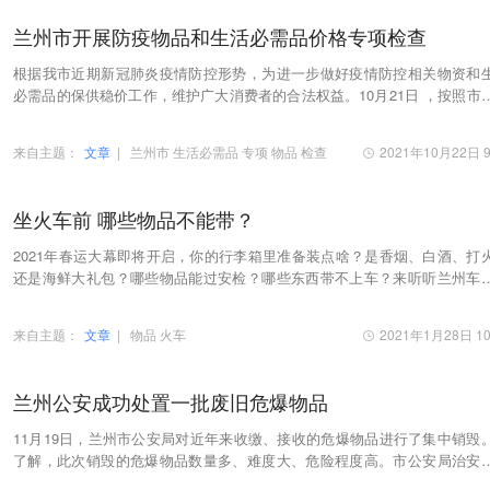
兰州市开展防疫物品和生活必需品价格专项检查
根据我市近期新冠肺炎疫情防控形势，为进一步做好疫情防控相关物资和
必需品的保供稳价工作，维护广大消费者的合法权益。10月21日 ，按照市
市政府的统一部署安排，市场监管部门集中主要…
来自主题：
文章
|
兰州市
生活必需品
专项
物品
检查
2021年10月22日 9
坐火车前 哪些物品不能带？
2021年春运大幕即将开启，你的行李箱里准备装点啥？是香烟、白酒、打
还是海鲜大礼包？哪些物品能过安检？哪些东西带不上车？来听听兰州车
检人员的叮嘱吧！
来自主题：
文章
|
物品
火车
2021年1月28日 10
兰州公安成功处置一批废旧危爆物品
11月19日，兰州市公安局对近年来收缴、接收的危爆物品进行了集中销毁
了解，此次销毁的危爆物品数量多、难度大、危险程度高。市公安局治安
多次勘察现场，修改、完善销毁方案，整个销毁工…