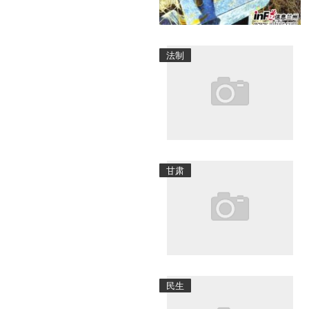
法制
甘肃
民生