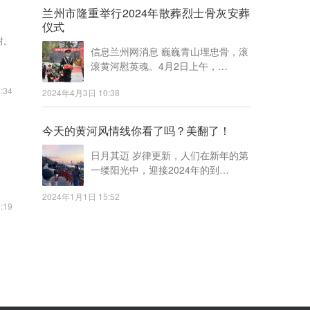
兰州市隆重举行2024年散葬烈士骨灰安葬
仪式
谢。
信息兰州网消息 巍巍青山埋忠骨，滚
滚黄河慰英魂。4月2日上午，…
:34
2024年4月3日 10:38
今天的黄河风情线你看了吗？美翻了！
日月其迈 岁律更新，人们在新年的第
一缕阳光中，迎接2024年的到…
2024年1月1日 15:52
:19