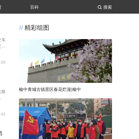
育
百科
搜索
精彩组图
交车
交车
:59
榆中青城古镇景区春花烂漫|榆中
大限
安大
:42
销