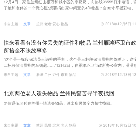
12月4日，家住兰州红山根万和城小区的李奶奶，向热线96555打来电话，
了她和老伴的一个微心愿:想要捐出家中闲置的4件物品:1台32寸平板彩电、
电动洗脚盆、1个电烤箱及1个清洗水果蔬菜的电…
来自主题：
文章
|
兰州
老者
爱心
物品
2018年12月6日 11
快来看看有没有你丢失的证件和物品 兰州雁滩环卫市
所拾金不昧故事多
“这个是一标段保洁员王谦捡的手机，这个是三标段保洁员捡的驾驶证，这
二标段保洁员捡的车钥匙……”12月2日，在雁滩环卫市政所办公室内，满满
一桌子的身份证件、银行卡、驾驶证以及手…
来自主题：
文章
|
雁滩
兰州
证件
市政
物品
2018年12月3日 12
北京两位老人遗失物品 兰州民警苦寻半夜找回
两位退伍老兵在兰州不慎遗失物品，派出所民警全力帮忙找回。
来自主题：
文章
|
兰州
民警
北京
老人
物品
2018年10月12日 10