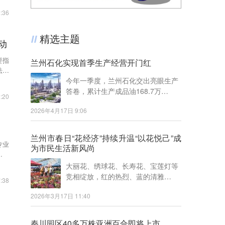
:36
精选主题
动
要指
兰州石化实现首季生产经营开门红
法犯
今年一季度，兰州石化交出亮眼生产
答卷，累计生产成品油168.7万…
:20
2026年4月17日 9:06
兰州市春日“花经济”持续升温“以花悦己”成
专业
为市民生活新风尚
花石
大丽花、绣球花、长寿花、宝莲灯等
竞相绽放，红的热烈、蓝的清雅…
:38
2026年3月17日 11:40
秦川园区40多万株亚洲百合即将上市