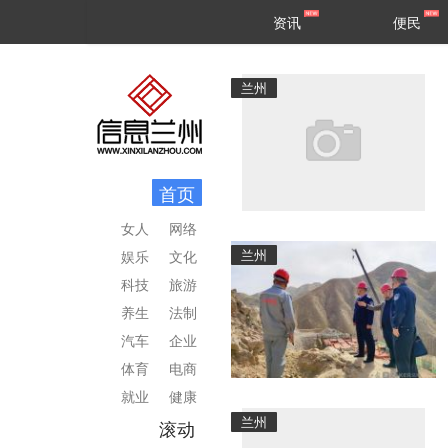
甘肃
兰州
资讯
便民
民生
区县
兰州
首页
女人
网络
兰州
娱乐
文化
科技
旅游
养生
法制
汽车
企业
体育
电商
就业
健康
兰州
滚动