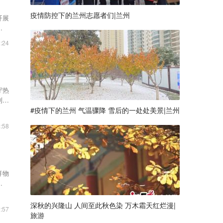
疫情防控下的兰州志愿者们|兰州
开展
按照
:24
守热
列车
#疫情下的兰州 气温骤降 雪后的一处处美景|兰州
:58
鲜物
递渠
深秋的兴隆山 人间至此秋色染 万木霜天红烂漫|
:57
旅游