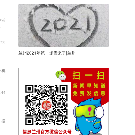
生活
委、
:58
兰州2021年第一场雪来了|兰州
火机
站安
:44
。据
支队