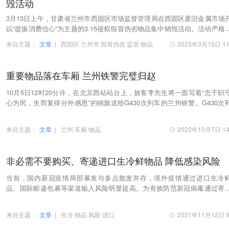
毁活动
3月13日上午，甘肃省兰州市西固区市场监督管理局在西固区废旧金属市场
以“提振消费信心”为主题的3·15侵权假冒伪劣物品集中销毁活动。活动严格
“无害化处理、杜绝回流”的理念，对各类…
来自主题：
文章
|
西固区
兰州市
假冒伪劣
监管
物品
2023年3月15日 11
重要物品落在车厢 兰州铁警完璧归赵
10月5日12时20分许，在北京西站站台上，旅客李先生将一面写着“忠于职
心为民，失而复得分外感恩”的锦旗送给G430次列车的兰州铁警。G430次
由兰州西开往北京西。10月4日17时15分，到达北…
来自主题：
文章
|
兰州
车厢
物品
2022年10月7日 14
非必需不要购买、寄递进口生冷鲜物品 降低感染风险
当前，国内新冠疫情局部暴发与多点散发并存，境外疫情通过进口生冷
品、国际邮递包裹等渠道输入风险明显提高。为有效防范新冠病毒通过寄
道传播扩散，全力保障全省广大消费者健康安全，甘…
来自主题：
文章
|
生冷
物品
风险
进口
2021年11月12日 9