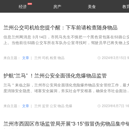
经济
房产
美食
教
兰州公交司机给您提个醒：下车前请检查随身物品
信息兰州网消息 3月14日，市民马先生不慎把一个黑色背包落在53路公
上。当他前往53路公交车所在车队办公室寻找时，驾驶员早已将失物上
队，马先生的背包物归原主。
来自主题：
文章
|
兰州
司机
检查
物品
2024年3月15日 9
护航“兰马” ！兰州公安全面强化危爆物品监管
兰马 " 来临之际，兰州市公安局全面强化危险爆炸物品安全管控工作，最
度消除安全隐患、堵塞安全漏洞，夯实社会平安根基，确保全市社会面治
局稳定。据了解，为切实强化危爆物品的管控工…
来自主题：
文章
|
兰州
监管
公安
物品
危爆
2023年6月7日 16
兰州市西固区市场监管局开展“3·15”假冒伪劣物品集中