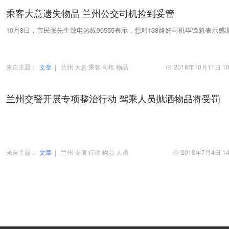
乘客大意遗失物品 兰州公交司机捡到妥管
10月8日，市民张先生致电热线96555表示，想对138路好司机毕锋魁表示感
来自主题：
文章
|
兰州
大意
乘客
司机
物品
2018年10月11日 10
兰州交警开展专项整治行动 驾乘人员抛洒物品将受罚
来自主题：
文章
|
兰州
专项
行动
物品
人员
2018年7月4日 14