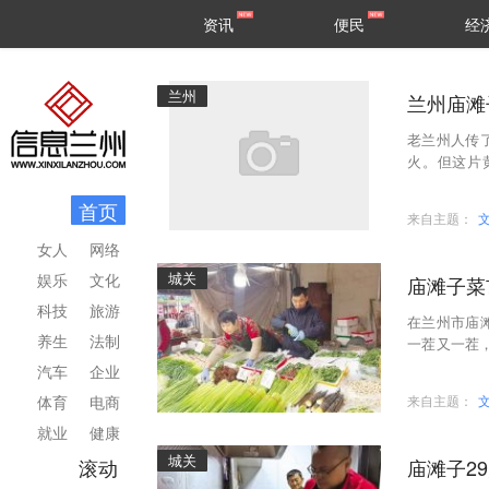
甘肃
兰州
资讯
便民
经
民生
区县
兰州
兰州庙滩
老兰州人传
火。但这片
纽、再到现
首页
来自主题：
女人
网络
城关
娱乐
文化
庙滩子菜
科技
旅游
在兰州市庙
养生
法制
一茬又一茬，
的他远赴兰
汽车
企业
体育
电商
来自主题：
就业
健康
城关
滚动
庙滩子2