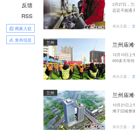
反馈
2月27日，
迟迟不能通
RSS
业管理有限
来自主题：
商家入驻
发布信息
兰州
兰州庙滩
12月10日
650多天
待的庙滩子
来自主题：
兰州
兰州庙滩
10月21日
滩子旧城整体
3年搬离了
来自主题：