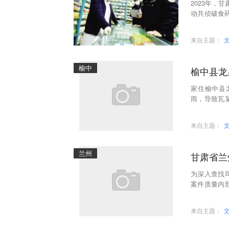
2023年，
动共侦破食药
案金额37.
来自主题：
榆中
榆中县龙
家住榆中县
雨，导致瓦
还未等到施
来自主题：
兰州
甘肃省兰
为深入查找
案件质量内
州市检察院
来自主题：