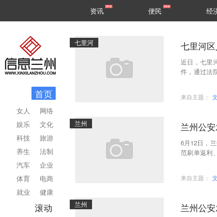
甘肃
兰州
资讯
便民
经
民生
区县
七里河
七里河区
近日，七里
件，通过法
旬老人合法
首页
来自主题：
女人
网络
兰州
娱乐
文化
兰州公安
科技
旅游
6月12日
养生
法制
范刷单返利
些声称“低息
汽车
企业
体育
电商
来自主题：
就业
健康
兰州
滚动
兰州公安