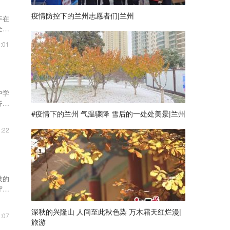
疫情防控下的兰州志愿者们|兰州
年在
全球
:01
中学
齐聚
#疫情下的兰州 气温骤降 雪后的一处处美景|兰州
:22
技的
守夜
深秋的兴隆山 人间至此秋色染 万木霜天红烂漫|
:07
旅游