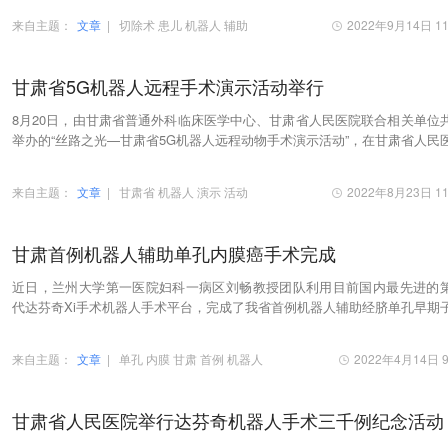
来自主题：
文章
|
切除术
患儿
机器人
辅助
2022年9月14日 11
甘肃省5G机器人远程手术演示活动举行
8月20日，由甘肃省普通外科临床医学中心、甘肃省人民医院联合相关单位
举办的“丝路之光—甘肃省5G机器人远程动物手术演示活动”，在甘肃省人民
兰州新区分院举行。相关医疗专家团队、信…
来自主题：
文章
|
甘肃省
机器人
演示
活动
2022年8月23日 11
甘肃首例机器人辅助单孔内膜癌手术完成
近日，兰州大学第一医院妇科一病区刘畅教授团队利用目前国内最先进的
代达芬奇Xi手术机器人手术平台，完成了我省首例机器人辅助经脐单孔早期
内膜癌分期手术，标志着该院妇科机器人单孔手…
来自主题：
文章
|
单孔
内膜
甘肃
首例
机器人
2022年4月14日 9
甘肃省人民医院举行达芬奇机器人手术三千例纪念活动