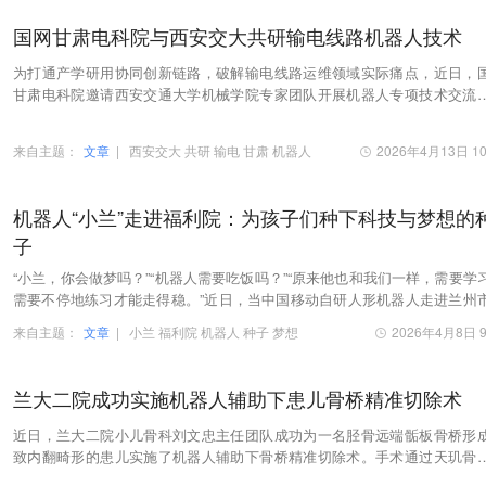
国网甘肃电科院与西安交大共研输电线路机器人技术
为打通产学研用协同创新链路，破解输电线路运维领域实际痛点，近日，
甘肃电科院邀请西安交通大学机械学院专家团队开展机器人专项技术交流
方聚焦输电线路场景下的机器人技术落地应用展开…
来自主题：
文章
|
西安交大
共研
输电
甘肃
机器人
2026年4月13日 10
机器人“小兰”走进福利院：为孩子们种下科技与梦想的
子
“小兰，你会做梦吗？”“机器人需要吃饭吗？”“原来他也和我们一样，需要学
需要不停地练习才能走得稳。”近日，当中国移动自研人形机器人走进兰州
童福利院时，一颗关于梦想、关于未来…
来自主题：
文章
|
小兰
福利院
机器人
种子
梦想
2026年4月8日 9
兰大二院成功实施机器人辅助下患儿骨桥精准切除术
近日，兰大二院小儿骨科刘文忠主任团队成功为一名胫骨远端骺板骨桥形
致内翻畸形的患儿实施了机器人辅助下骨桥精准切除术。手术通过天玑骨
术机器人精准定位、精确设计、精确切除、实时监…