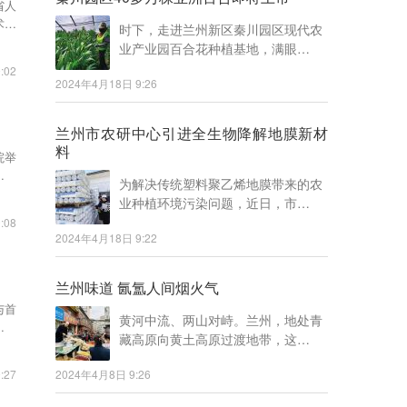
省人
术机
时下，走进兰州新区秦川园区现代农
业产业园百合花种植基地，满眼…
:02
2024年4月18日 9:26
兰州市农研中心引进全生物降解地膜新材
料
院举
肃宝
为解决传统塑料聚乙烯地膜带来的农
业种植环境污染问题，近日，市…
:08
2024年4月18日 9:22
兰州味道 氤氲人间烟火气
与首
黄河中流、两山对峙。兰州，地处青
，实
藏高原向黄土高原过渡地带，这…
:27
2024年4月8日 9:26