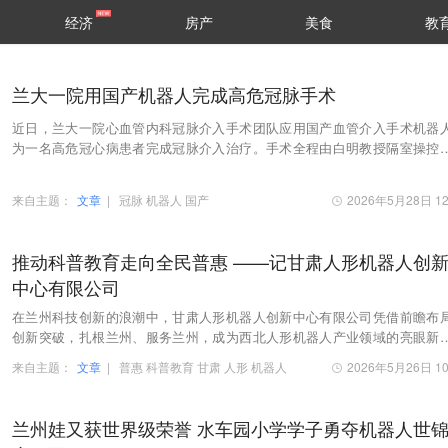
经济
房产
美食
教
兰大一院用国产机器人完成高危冠脉手术
近日，兰大一院心血管内科冠脉介入手术团队应用国产血管介入手术机器
为一名高危冠心病患者完成冠脉介入治疗。手术全程由白明教授隔室操控
人完成，术后患者血流恢复良好。据悉，这是国内…
来自主题：
文章
|
冠脉
机器人
国产
2026年5月28日 12
推动科普教育走向全民普惠 ——记甘肃人形机器人创
中心有限公司
在兰州科技创新的浪潮中，甘肃人形机器人创新中心有限公司凭借前瞻布
创新突破，扎根兰州、服务兰州，成为西北人形机器人产业领域的亮眼新
这家企业由甘肃华悦、兰州城发产投、上海智元及…
来自主题：
文章
|
普惠
科普教育
甘肃
人形
机器人
2026年5月26日 10
兰州娃又获世界级荣誉 水车园小学学子勇夺机器人世