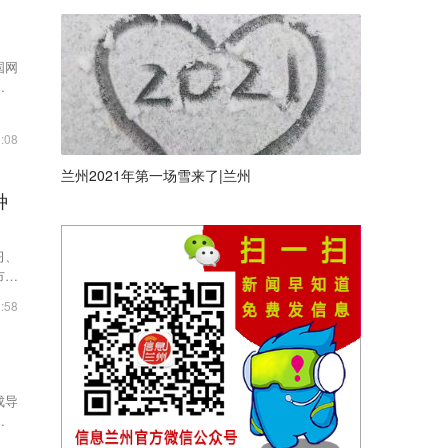
国网
，双
:08
兰州2021年第一场雪来了|兰州
种
习、
市儿
:58
成导
科手