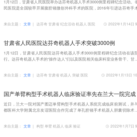
1月12日，甘肃省人民医院举办达芬奇机器人手术3000例里程碑纪念活动。
民医院是全国较早开展腹腔镜微创外科手术的医院，2016年引进达芬奇手
器人系统，泌尿外科成功开展了第一例达芬奇机…
来自主题：
文章
|
达芬奇
甘肃省
纪念活动
机器人
医院
2022年1月14日 9
甘肃省人民医院达芬奇机器人手术突破3000例
1月12日，甘肃省人民医院达芬奇机器人手术3000例里程碑纪念活动在该
行。达芬奇机器人手术的“操作达人”们以及医院相关临床科室业务骨干、甘
石花医院、兰州市第一人民医院、兰州市第二…
来自主题：
文章
|
达芬奇
甘肃省
机器人
突破
医院
2022年1月13日 10
国产单臂构型手术机器人临床验证率先在兰大一院完成
近日，兰大一院对国产图迈单臂构型手术机器人系统完成临床前测试，并
都医科大学附属北京友谊医院合作完成了单孔腔镜手术机器人胆囊切除术
现了国产单臂构型的手术机器人的首例人体临床验…
来自主题：
文章
|
构型
单臂
机器人
临床
验证
2022年1月7日 9