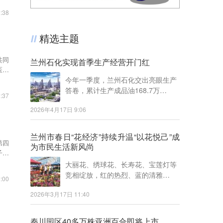
:38
精选主题
共同
兰州石化实现首季生产经营开门红
医院
今年一季度，兰州石化交出亮眼生产
答卷，累计生产成品油168.7万…
:37
2026年4月17日 9:06
兰州市春日“花经济”持续升温“以花悦己”成
第四
为市民生活新风尚
子宫
大丽花、绣球花、长寿花、宝莲灯等
竞相绽放，红的热烈、蓝的清雅…
:00
2026年3月17日 11:40
秦川园区40多万株亚洲百合即将上市