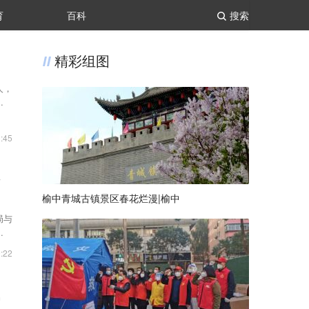
育
百科
搜索
精彩组图
人，
机器
:45
新
榆中青城古镇景区春花烂漫|榆中
局与
星。
:22
锦