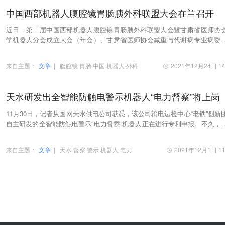
中国西部机器人腹腔镜胃肠胰外科联盟大会在兰召开
近日，第二届中国西部机器人腹腔镜胃肠胰外科联盟大会暨甘肃省医师协
学机器人分会成立大会（年会）、甘肃省医师协会减重与代谢病专业病委
成立大会（年会）、甘肃省医师协会中西医结合急…
来自主题：
文章
|
腹腔镜
胃肠
中国
机器人
外科
2021年12月24日 14
天水研发出全智能防触电警示机器人“电力督察”将上岗
11月30日，记者从国网天水供电公司获悉，该公司输电运检中心“老铁”创新
自主研发的全智能防触电警示“电力督察”机器人正在进行专利申报。不久，
能防触电警示机器人将在保障人员人身安…
来自主题：
文章
|
天水
督察
警示
机器人
电力
2021年12月1日 11