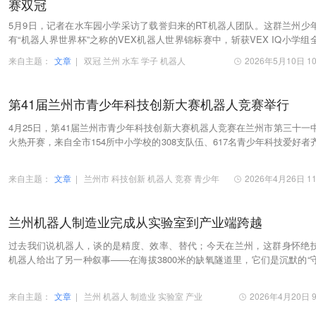
赛双冠
5月9日，记者在水车园小学采访了载誉归来的RT机器人团队。这群兰州少
有“机器人界世界杯”之称的VEX机器人世界锦标赛中，斩获VEX IQ小学组
总亚军、Math分区冠军两项重磅荣誉，展现了中…
来自主题：
文章
|
双冠
兰州
水车
学子
机器人
2026年5月10日 10
第41届兰州市青少年科技创新大赛机器人竞赛举行
4月25日，第41届兰州市青少年科技创新大赛机器人竞赛在兰州市第三十一
火热开赛，来自全市154所中小学校的308支队伍、617名青少年科技爱好者
一堂，带着亲手搭建、编程的机器人同台竞技。
来自主题：
文章
|
兰州市
科技创新
机器人
竞赛
青少年
2026年4月26日 11
兰州机器人制造业完成从实验室到产业端跨越
过去我们说机器人，谈的是精度、效率、替代；今天在兰州，这群身怀绝
机器人给出了另一种叙事——在海拔3800米的缺氧隧道里，它们是沉默的“
人”；在丝路剧场的聚光灯下，它们是与霍去病…
来自主题：
文章
|
兰州
机器人
制造业
实验室
产业
2026年4月20日 9