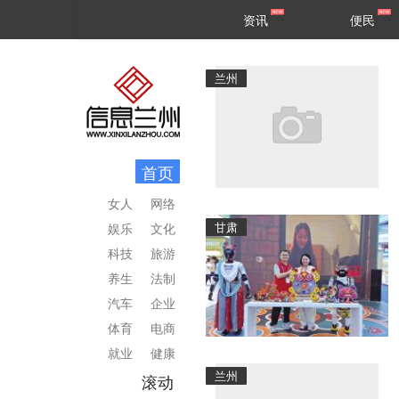
甘肃
兰州
资讯
便民
民生
区县
兰州
首页
女人
网络
甘肃
娱乐
文化
科技
旅游
养生
法制
汽车
企业
体育
电商
就业
健康
兰州
滚动