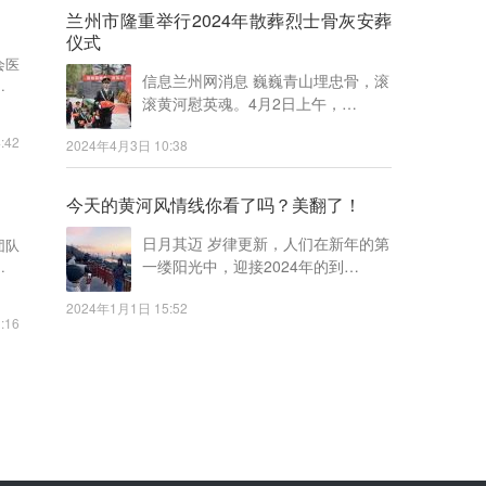
兰州市隆重举行2024年散葬烈士骨灰安葬
仪式
会医
信息兰州网消息 巍巍青山埋忠骨，滚
员会
滚黄河慰英魂。4月2日上午，…
:42
2024年4月3日 10:38
今天的黄河风情线你看了吗？美翻了！
日月其迈 岁律更新，人们在新年的第
团队
一缕阳光中，迎接2024年的到…
全智
2024年1月1日 15:52
:16