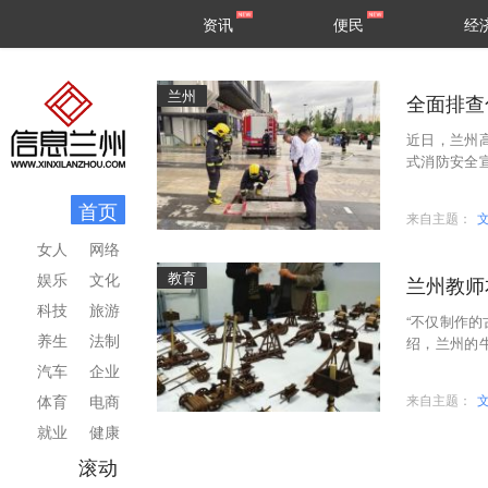
甘肃
兰州
资讯
便民
经
民生
区县
兰州
全面排查
近日，兰州
式消防安全
特点，消防
首页
来自主题：
女人
网络
教育
娱乐
文化
兰州教师
科技
旅游
“不仅制作
养生
法制
绍，兰州的
门同胞。”
汽车
企业
体育
电商
来自主题：
就业
健康
滚动