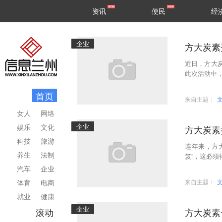
甘肃
兰州
资讯
便民
经
民生
区县
企业
方大炭素
近日，方大炭
此次活动中，方
首页
来自主题：
女人
网络
企业
娱乐
文化
方大炭素
科技
旅游
连年来，方
养生
法制
笈”，这必须
公司董事长张
汽车
企业
体育
电商
来自主题：
就业
健康
企业
滚动
方大炭素