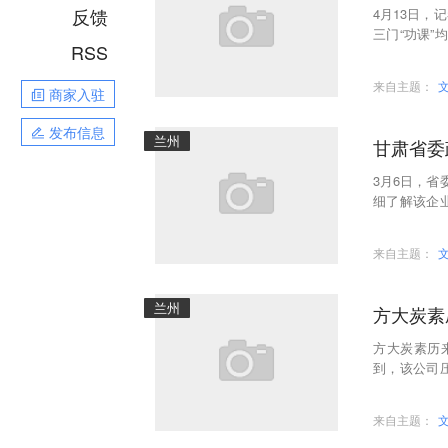
反馈
4月13日
三门“功课”
RSS
面，方大炭
来自主题：
商家入驻
发布信息
兰州
甘肃省委
3月6日，省
细了解该企
调研组听取
来自主题：
兰州
方大炭素
方大炭素历
到，该公司
车更换嘴型
来自主题：