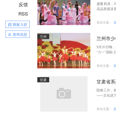
反馈
盛夏风清，
高品质观演
RSS
全市优质演
来自主题：
商家入驻
发布信息
兰州
兰州市少
5月31日晚
“六一”国
笔，以歌声为
来自主题：
甘肃
甘肃省系
阳春三月，
——文化进万
省直文艺院
来自主题：