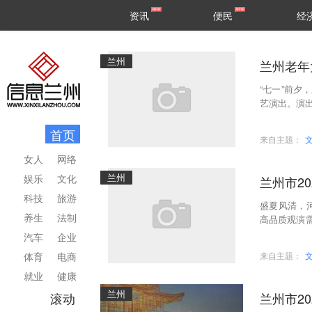
甘肃
兰州
资讯
便民
经
民生
区县
兰州
兰州老年
“七一”前夕
艺演出。演出
兰州老年大
首页
来自主题：
女人
网络
兰州
娱乐
文化
兰州市2
科技
旅游
盛夏风清，
养生
法制
高品质观演
全市优质演
汽车
企业
体育
电商
来自主题：
就业
健康
兰州
滚动
兰州市2