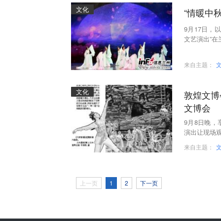
文化
“情暖中
9月17日，
文艺演出”在
素，分“明月”
来自主题：
文化
敦煌文博
文博会
9月8日晚
演出让现场
来自主题：
上一页
1
2
下一页