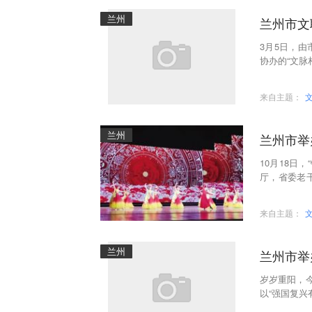
兰州
兰州市文
3月5日，
协办的“文脉
志愿演出活
来自主题：
兰州
兰州市举
10月18日
厅，省委老
代表1000
来自主题：
兰州
兰州市举
岁岁重阳，
以“强国复兴
电视台、 “