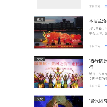
来自主题：
兰州
本届兰洽
7月7日晚，
平台上演。
演员带来的
来自主题：
文化
“春绿陇
行
近日，作为“
文理学院的
演出。
来自主题：
文化
“爱只因