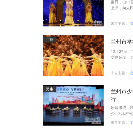
当日，由中
上演，向人
来自主题：
兰州
兰州市举
12月27日
交响乐团、
了精彩的歌
来自主题：
民生
兰州市少
行
乐音缭绕，精
少儿活动中心
与梦同行”
来自主题：