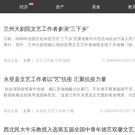
经济
房产
美食
教
兰州大剧院文艺工作者参演“三下乡”
日前，2026年全国文化科技卫生“三下乡”甘肃省集中示范活动在会宁县人民
举行。其中，兰州大剧院精心组织优秀文艺工作者倾情呈现了开场舞《鼓
原》与歌伴舞《永远的黄河》，以高质量文艺…
来自主题：
文章
|
文艺工作者
兰州
剧院
2026年6月3日 21
永登县文艺工作者以"艺"抗疫 汇聚抗疫力量
“劝乡亲防疫情家中坐稳，戴口罩做核酸少出家门，不扎堆不聚集能保平安
盼望病毒去疫情早退国泰民安。”这是兰州市永登县文艺爱好者徐秀荣、任
创作的，以抗疫为主题的秦腔唱段《劝乡亲防…
来自主题：
文章
|
永登县
文艺工作者
力量
2022年4月12日 15
西北民大牛乐教授入选第五届全国中青年德艺双馨文艺