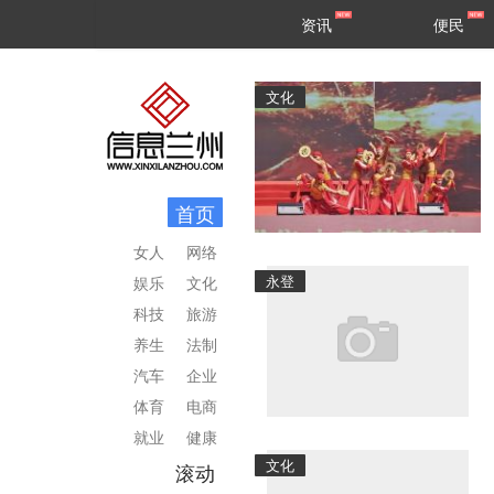
甘肃
兰州
资讯
便民
民生
区县
文化
首页
女人
网络
永登
娱乐
文化
科技
旅游
养生
法制
汽车
企业
体育
电商
就业
健康
文化
滚动