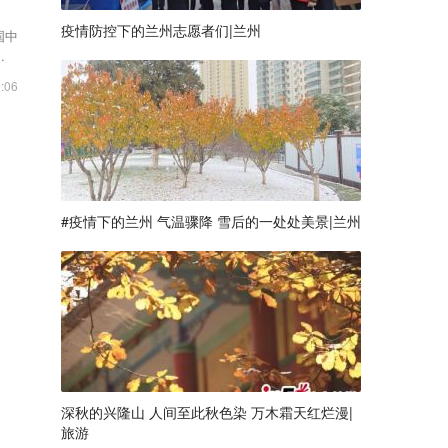
疫情防控下的兰州志愿者们|兰州
国中
间美
:06
#疫情下的兰州 气温骤降 雪后的一处处美景|兰州
深秋的兴隆山 人间至此秋色染 万木霜天红烂漫|
旅游