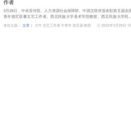
作者
3月28日，中央宣传部、人力资源社会保障部、中国文联评选表彰第五届全
青年德艺双馨文艺工作者。西北民族大学美术学院教授、西北民族大学民
术研究所所长、油画家牛乐入选表彰名单。据悉…
来自主题：
文章
|
大牛
文艺工作者
中青年
第五届
教授
2022年3月29日 10