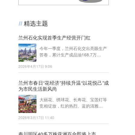
精选主题
兰州石化实现首季生产经营开门红
今年一季度，兰州石化交出亮眼生产
答卷，累计生产成品油168.7万…
2026年4月17日 9:06
兰州市春日“花经济”持续升温“以花悦己”成
为市民生活新风尚
大丽花、绣球花、长寿花、宝莲灯等
竞相绽放，红的热烈、蓝的清雅…
2026年3月17日 11:40
秦川园区40多万株亚洲百合即将上市