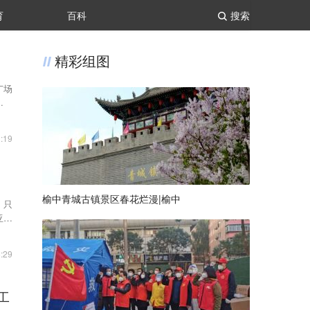
育
百科
搜索
精彩组图
广场
舞陇
:19
榆中青城古镇景区春花烂漫|榆中
，只
亚琴
:29
工