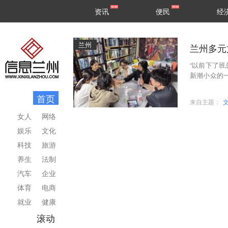
甘肃
兰州
资讯
便民
经
民生
区县
兰州
兰州多元
“以前下了
新潮小众的
整理着裙摆
首页
来自主题：
女人
网络
娱乐
文化
科技
旅游
养生
法制
汽车
企业
体育
电商
就业
健康
滚动