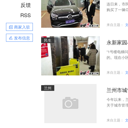
反馈
连日来，市民
购买了一辆G
RSS
包修期，夫
来自主题：
商家入驻
发布信息
民生
永新家园
“1号楼电梯
的。现在小
月2日，东
来自主题：
兰州
兰州市城
今年以来，
关于城市管
安排，以打造
来自主题：