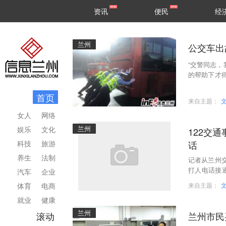
甘肃
兰州
资讯
便民
经
民生
区县
兰州
公交车出
“交警同志，
的帮助下才
大润发十字
首页
来自主题：
女人
网络
兰州
娱乐
文化
122交
科技
旅游
话
养生
法制
记者从兰州交
打人电话接
汽车
企业
可拨打交警支
体育
电商
来自主题：
就业
健康
兰州
滚动
兰州市民