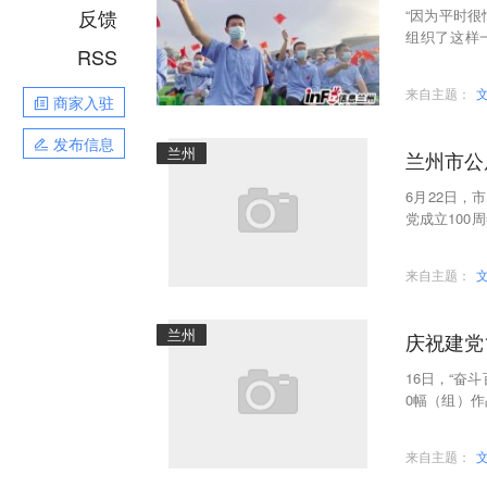
反馈
“因为平时
组织了这样
RSS
说，也借此
来自主题：
商家入驻
发布信息
兰州
兰州市公
6月22日，
党成立100
干部、职工
来自主题：
兰州
庆祝建党
16日，“奋
0幅（组）
致电0931—
来自主题：