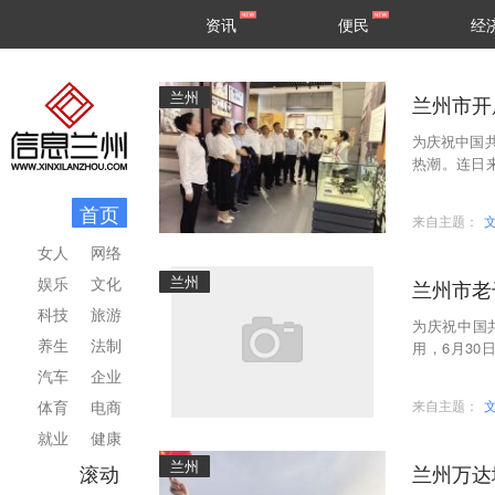
甘肃
兰州
资讯
便民
经
民生
区县
兰州
兰州市开
为庆祝中国
热潮。连日
出展览展演
首页
来自主题：
女人
网络
兰州
娱乐
文化
兰州市老
科技
旅游
为庆祝中国
养生
法制
用，6月30
出。大家以
汽车
企业
体育
电商
来自主题：
就业
健康
兰州
滚动
兰州万达