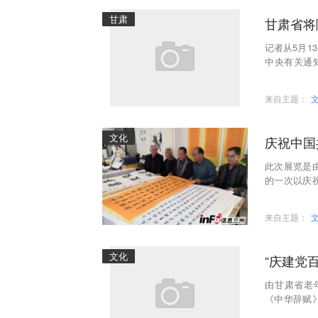
甘肃
甘肃省将
记者从5月
中央有关通
案》。活动将
来自主题：
文化
庆祝中国
此次展览是
的一次以庆
旨在歌颂伟
来自主题：
文化
“庆建党
由甘肃省老
《中华辞赋
“庆建党百年