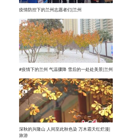
疫情防控下的兰州志愿者们|兰州
#疫情下的兰州 气温骤降 雪后的一处处美景|兰州
深秋的兴隆山 人间至此秋色染 万木霜天红烂漫|
旅游