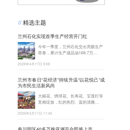
精选主题
兰州石化实现首季生产经营开门红
今年一季度，兰州石化交出亮眼生产
答卷，累计生产成品油168.7万…
2026年4月17日 9:06
兰州市春日“花经济”持续升温“以花悦己”成
为市民生活新风尚
大丽花、绣球花、长寿花、宝莲灯等
竞相绽放，红的热烈、蓝的清雅…
2026年3月17日 11:40
秦川园区40多万株亚洲百合即将上市