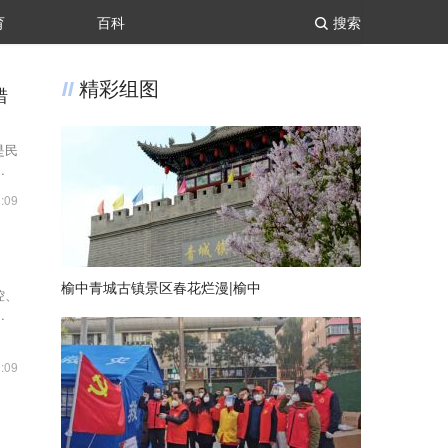
育
百科
搜索
精彩组图
错
是民
些忙
:09
榆中青城古镇景区春花烂漫|榆中
控、
次仪
:09