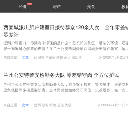
经济
房产
美食
教
西固城派出所户籍室日接待群众120余人次，全年零差
零差评
提到户籍窗口，你脑海中浮现的是什么？是长长的队伍、嘈杂的环境，还
警一遍遍耐心解答的声音？在兰州公安西固分局西固城派出所户籍室，这
碌的场景每天都在上演，这里的民辅警们以耐心、…
来自主题：
文章
|
西固城
户籍室
差错
余人
派出所
2026年6月2日 9
兰州公安特警安检勤务大队 零差错守岗 全方位护民
兰州市公安局特警支队安检勤务大队，肩负安全检查、警犬技术、巡逻防
应急救援等多项重要职责。全体民辅警始终坚守岗位、忠诚履职，在一次
仗任务中彰显庄重威仪，在各项勤务安保中筑牢安…
来自主题：
文章
|
兰州
勤务
特警
差错
大队
2026年4月17日 9