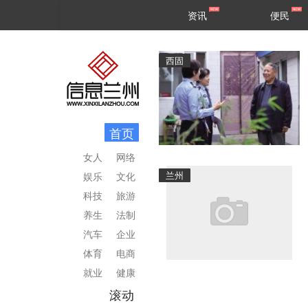
甘肃
兰州
资讯
便民
民生
区县
西固
首页
女人
网络
兰州
娱乐
文化
科技
旅游
养生
法制
汽车
企业
体育
电商
就业
健康
滚动