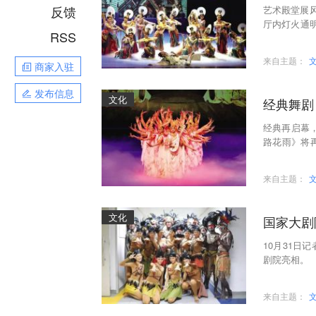
反馈
艺术殿堂展
厅内灯火通
RSS
009、20
来自主题：
商家入驻
发布信息
文化
经典舞剧
经典再启幕，
路花雨》将
煌文化的博
来自主题：
文化
国家大剧
10月31
剧院亮相。
来自主题：