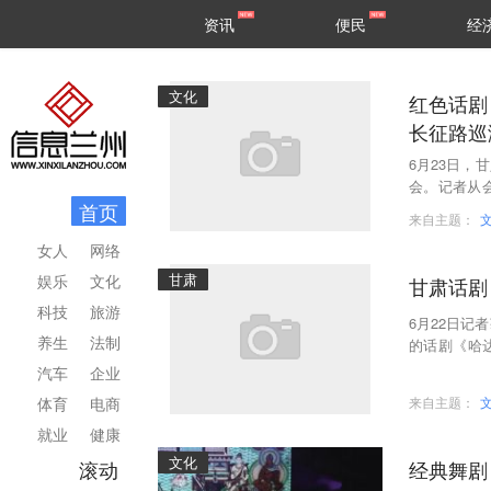
甘肃
兰州
资讯
便民
经
民生
区县
文化
红色话剧
长征路巡
6月23日
会。记者从
首页
播交流推广资
来自主题：
女人
网络
甘肃
娱乐
文化
甘肃话剧
科技
旅游
6月22日记
养生
法制
的话剧《哈
《哈达铺的
汽车
企业
体育
电商
来自主题：
就业
健康
文化
滚动
经典舞剧