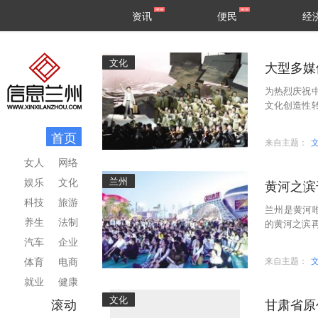
甘肃
兰州
资讯
便民
经
民生
区县
文化
大型多媒
为热烈庆祝
文化创造性
的歌》将于6
首页
来自主题：
女人
网络
兰州
娱乐
文化
黄河之滨
科技
旅游
兰州是黄河
养生
法制
的黄河之滨
的热捧，并
汽车
企业
体育
电商
来自主题：
就业
健康
文化
滚动
甘肃省原