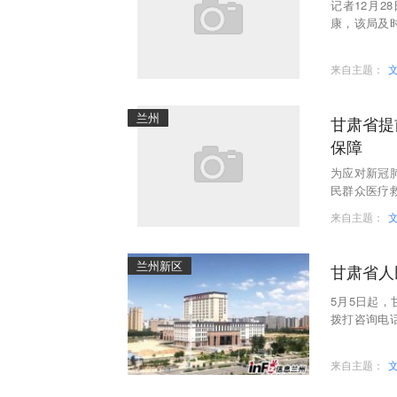
记者12月
康，该局及
疫情高峰各项
来自主题：
兰州
甘肃省提
保障
为应对新冠
民群众医疗
积极做好重
来自主题：
兰州新区
甘肃省人
5月5日起
拨打咨询电话
组医疗救治组
来自主题：