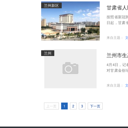
兰州新区
甘肃省人
按照省新冠肺
日起，甘肃
患者。截止4
来自主题：
兰州
兰州市生
4月4日，
对甘肃金创
情况进行检
来自主题：
上一页
1
2
3
下一页