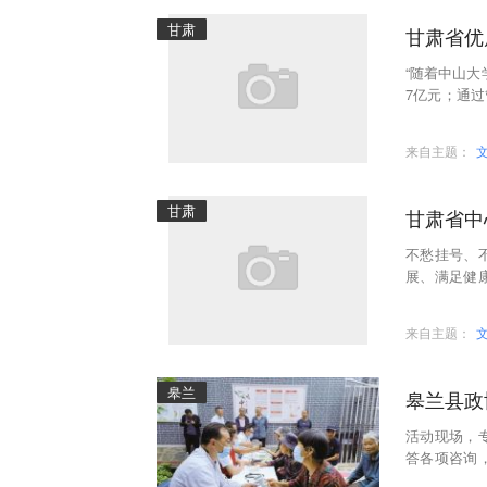
甘肃
甘肃省优
“随着中山大
7亿元；通过
日，甘肃省
来自主题：
甘肃
甘肃省中
不愁挂号、
展、满足健
医院国际医疗
来自主题：
皋兰
皋兰县政
活动现场，
答各项咨询
乡居民医疗