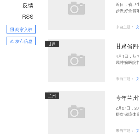
反馈
近日，省卫
步做好全省
RSS
苯丙酮尿症
来自主题：
商家入驻
发布信息
甘肃
甘肃省四
4月1日，从
属肿瘤医院
民医院酒泉
来自主题：
兰州
今年兰州
2月27日，
层次保障体
单。
来自主题：