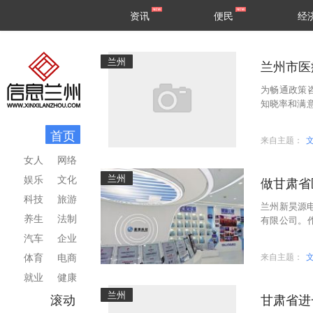
甘肃
兰州
资讯
便民
经
民生
区县
兰州
兰州市医
为畅通政策
知晓率和满
话。其中，
首页
来自主题：
女人
网络
兰州
娱乐
文化
做甘肃省
科技
旅游
兰州新昊源电
养生
法制
有限公司。
务的企业，
汽车
企业
体育
电商
来自主题：
就业
健康
兰州
滚动
甘肃省进