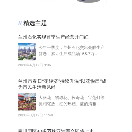
精选主题
兰州石化实现首季生产经营开门红
今年一季度，兰州石化交出亮眼生产
答卷，累计生产成品油168.7万…
2026年4月17日 9:06
兰州市春日“花经济”持续升温“以花悦己”成
为市民生活新风尚
大丽花、绣球花、长寿花、宝莲灯等
竞相绽放，红的热烈、蓝的清雅…
2026年3月17日 11:40
秦川园区40多万株亚洲百合即将上市