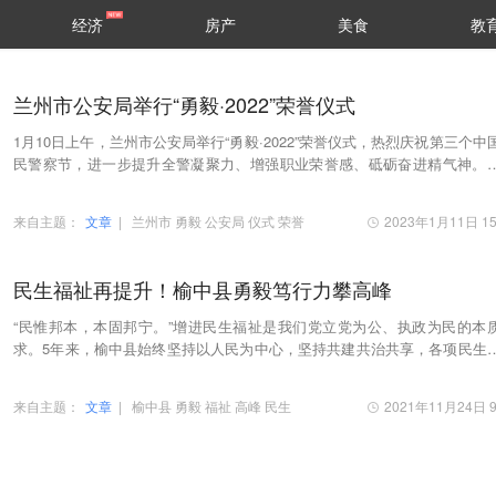
经济
房产
美食
教
兰州市公安局举行“勇毅·2022”荣誉仪式
1月10日上午，兰州市公安局举行“勇毅·2022”荣誉仪式，热烈庆祝第三个中
民警察节，进一步提升全警凝聚力、增强职业荣誉感、砥砺奋进精气神。
仪式在庄严的国歌声中拉开序幕。首先，集中…
来自主题：
文章
|
兰州市
勇毅
公安局
仪式
荣誉
2023年1月11日 15
民生福祉再提升！榆中县勇毅笃行力攀高峰
“民惟邦本，本固邦宁。”增进民生福祉是我们党立党为公、执政为民的本
求。5年来，榆中县始终坚持以人民为中心，坚持共建共治共享，各项民生
不断繁荣发展，各项民生指标不断改善，在幼…
来自主题：
文章
|
榆中县
勇毅
福祉
高峰
民生
2021年11月24日 9