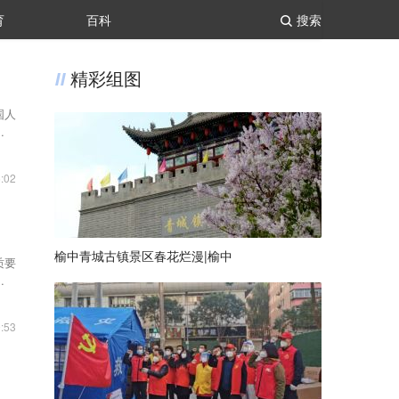
育
百科
搜索
精彩组图
国人
荣誉
:02
榆中青城古镇景区春花烂漫|榆中
质要
事业
:53