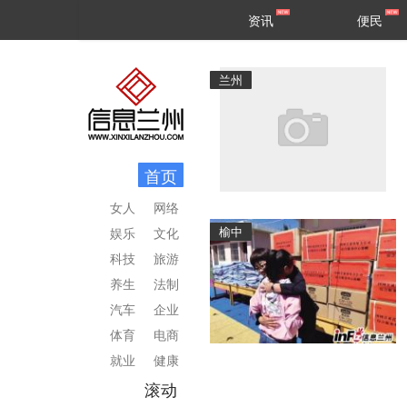
甘肃
兰州
资讯
便民
民生
区县
兰州
首页
女人
网络
榆中
娱乐
文化
科技
旅游
养生
法制
汽车
企业
体育
电商
就业
健康
滚动