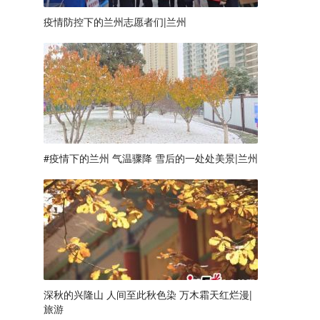
疫情防控下的兰州志愿者们|兰州
#疫情下的兰州 气温骤降 雪后的一处处美景|兰州
深秋的兴隆山 人间至此秋色染 万木霜天红烂漫|
旅游