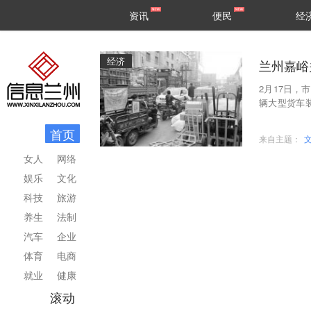
甘肃
兰州
资讯
便民
经
民生
区县
经济
兰州嘉峪
2月17日，
辆大型货车
不便。
首页
来自主题：
女人
网络
娱乐
文化
科技
旅游
养生
法制
汽车
企业
体育
电商
就业
健康
滚动