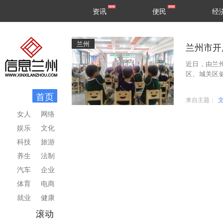
甘肃
兰州
资讯
便民
经
民生
区县
兰州
兰州市开
近日，由兰
区、城关区
开展主题为“
首页
来自主题：
女人
网络
娱乐
文化
科技
旅游
养生
法制
汽车
企业
体育
电商
就业
健康
滚动