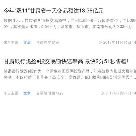
今年“双11”甘肃省一天交易额达13.38亿元
数据显示，甘肃省各市州交易额中，兰州以55.48千万位居首位，同比增
9%，其次是天水市，9.54千万；酒泉市、庆阳市、陇南市分别为9.33千万、8
4千万和7.46千万。
来自主题：
文章
|
甘肃省
交易额
2017年11月14日 14
甘肃银行陇盈e投交易额快速攀高 最快2分51秒售罄!
甘肃银行陇盈e投作为一个新生的互联网投资产品，能在短期内形成火爆的
热潮，不仅得益于其具备了高安全、高收益、低门槛和期限灵活等优秀产
特性，更源于其时刻从用户需求出发的优质服务…
来自主题：
文章
|
交易额
甘肃
银行
2017年2月27日 14