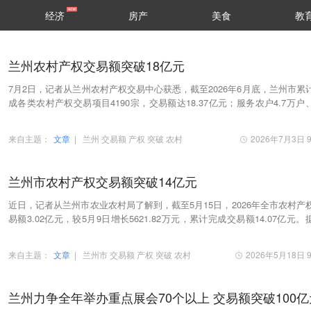
经济
房产
美食
教
兰州农村产权交易额突破18亿元
7月2日，记者从兰州农村产权交易中心获悉，截至2026年6月底，兰州市累
成各类农村产权交易项目4190宗，交易额达18.37亿元；服务农户4.7万户
业主体4560家，免收服务费917万元。
来自主题：
文章
|
兰州
交易额
产权
突破
农村
2026年7月3日 9
兰州市农村产权交易额突破14亿元
近日，记者从兰州市农业农村局了解到，截至5月15日，2026年全市农村产
易额3.02亿元，较5月9日增长5621.82万元，累计完成交易额14.07亿元。
解，兰州农村产权交易中心已建成“市—县—乡…
来自主题：
文章
|
兰州市
交易额
产权
突破
农村
2026年5月18日 9
兰州力争全年举办重点展会70个以上 交易额突破100亿