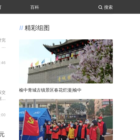
育
百科
搜索
精彩组图
计完
、农
:46
榆中青城古镇景区春花烂漫|榆中
权交
据了
:00
元