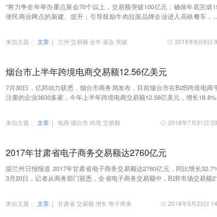
“将力争全年举办重点展会70个以上，交易额突破100亿元；确保年底完成1
便民商业网点的新建、提升；引导鼓励牛肉拉面品牌企业进入高铁餐车，
力争进入3-5个车次的高铁列车。
来自主题：
文章
|
兰州
交易额
全年
展会
突破
2018年8月8日 9
烟台市上半年跨境电商交易额12.56亿美元
7月30日，亿邦动力获悉，烟台市商务局发布，目前烟台市在B2B跨境电商
注册的企业3630多家，今年上半年跨境电商交易额12.56亿美元，增长18.8
来自主题：
文章
|
电商
烟台市
跨境
交易额
2018年7月31日 20
2017年甘肃省电子商务交易额达2760亿元
据兰州日报报道 2017年甘肃省电子商务交易额达2760亿元，同比增长32.7
3月20日，记者从商务部门获悉，全省电子商务交易额中，B2B市场交易额21
亿元，同比增长26.7%；网络零售市场交易额470亿…
来自主题：
文章
|
甘肃省
交易额
增长
电子商务
2018年3月23日 14