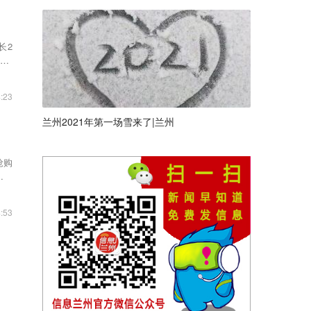
长2
.1
:23
兰州2021年第一场雪来了|兰州
抢购
品的
:53