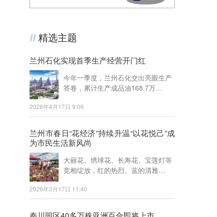
精选主题
兰州石化实现首季生产经营开门红
今年一季度，兰州石化交出亮眼生产
答卷，累计生产成品油168.7万…
2026年4月17日 9:06
兰州市春日“花经济”持续升温“以花悦己”成
为市民生活新风尚
大丽花、绣球花、长寿花、宝莲灯等
竞相绽放，红的热烈、蓝的清雅…
2026年3月17日 11:40
秦川园区40多万株亚洲百合即将上市