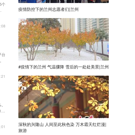
5个
疫情防控下的兰州志愿者们|兰州
今年
:08
平台
%。
#疫情下的兰州 气温骤降 雪后的一处处美景|兰州
:21
%。
80
深秋的兴隆山 人间至此秋色染 万木霜天红烂漫|
:01
旅游