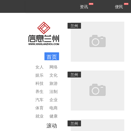
甘肃
兰州
资讯
便民
民生
区县
兰州
首页
女人
网络
兰州
娱乐
文化
科技
旅游
养生
法制
汽车
企业
体育
电商
就业
健康
兰州
滚动