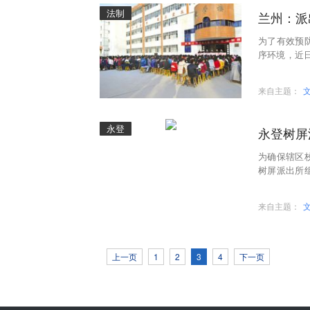
法制
兰州：派
为了有效预
序环境，近
防校园暴力”
来自主题：
永登
永登树屏
为确保辖区
树屏派出所
传工作，确
来自主题：
上一页
1
2
3
4
下一页