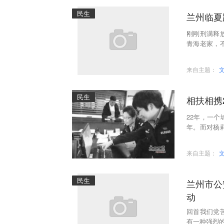
民生
兰州临夏
刚刚刑满释
青海老家，
其住处人赃
来自主题：
民生
22年，一
年。而对杨
着相同的工
来自主题：
民生
兰州市公
动
回首我们党
有一种强烈