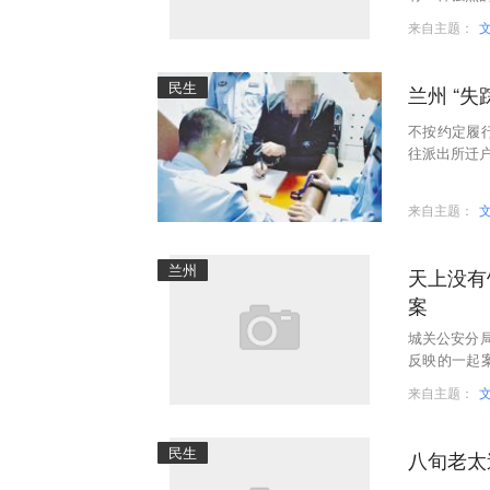
来自主题：
民生
兰州
不按约定履
往派出所迁户
来自主题：
兰州
天上没有
案
城关公安分
反映的一起
地来兰犯罪
来自主题：
民生
八旬老太