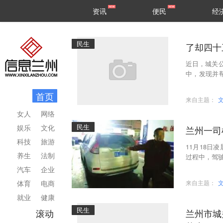
甘肃
兰州
资讯
便民
经
民生
区县
民生
了却四十
近日，城关
中，发现并
同时也让辖
首页
来自主题：
女人
网络
民生
娱乐
文化
兰州一司
科技
旅游
11月18
养生
法制
过程中，驾
交警路检时
汽车
企业
体育
电商
来自主题：
就业
健康
民生
滚动
兰州市城